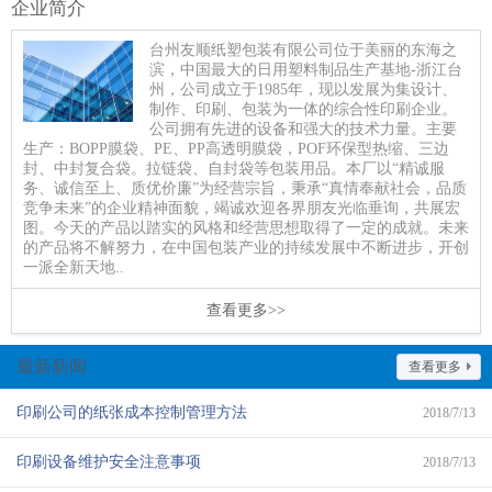
企业简介
台州友顺纸塑包装有限公司位于美丽的东海之
滨，中国最大的日用塑料制品生产基地-浙江台
州，公司成立于1985年，现以发展为集设计、
制作、印刷、包装为一体的综合性印刷企业。
公司拥有先进的设备和强大的技术力量。主要
生产：BOPP膜袋、PE、PP高透明膜袋，POF环保型热缩、三边
封、中封复合袋。拉链袋、自封袋等包装用品。本厂以“精诚服
务、诚信至上、质优价廉”为经营宗旨，秉承“真情奉献社会，品质
竞争未来”的企业精神面貌，竭诚欢迎各界朋友光临垂询，共展宏
图。今天的产品以踏实的风格和经营思想取得了一定的成就。未来
的产品将不解努力，在中国包装产业的持续发展中不断进步，开创
一派全新天地..
查看更多>>
最新新闻
查看更多
印刷公司的纸张成本控制管理方法
2018/7/13
印刷设备维护安全注意事项
2018/7/13