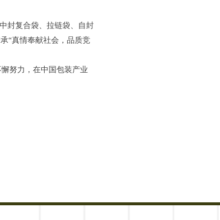
封、中封复合袋、拉链袋、自封
承“真情奉献社会，品质竞
不懈努力，在中国包装产业