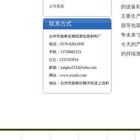
公司资质
的设备
主要生产
联系方式
袋等包
争未来
台州市路桥友顺纸塑包装材料厂
今天的
电话：
0576-82812958
手机：
13738682333
的持续
Q Q：
1251103914
邮箱：
yangbo2333@sohu.com
网址：
www.yszsbz.com
地址：
台州市路桥区螺洋街道上倪村