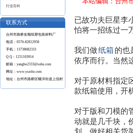
本站编辑：台州
行业百科
已故功夫巨星李
联系方式
怕将一招练过一
台州市路桥友顺纸塑包装材料厂
电话：
0576-82812958
我们做
纸箱
的也
手机：
13738682333
Q Q：
1251103914
依序而行。当然
邮箱：
yangbo2333@sohu.com
网址：
www.yszsbz.com
对于原材料指定
地址：
台州市路桥区螺洋街道上倪村
款纸箱使用，开
对于版和刀模的
动就是几千块，
划，做好相关货