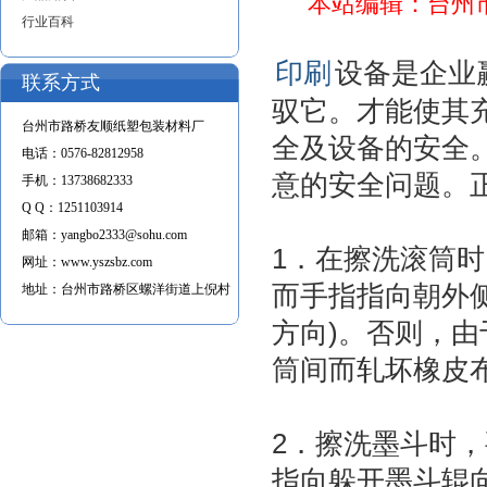
本站编辑：台州
行业百科
印刷
设备是企业
联系方式
驭它。才能使其
台州市路桥友顺纸塑包装材料厂
全及设备的安全
电话：
0576-82812958
意的安全问题。
手机：
13738682333
Q Q：
1251103914
邮箱：
yangbo2333@sohu.com
1．在擦洗滚筒
网址：
www.yszsbz.com
而手指指向朝外
地址：
台州市路桥区螺洋街道上倪村
方向)。否则，
筒间而轧坏橡皮
2．擦洗墨斗时
指向躲开墨斗辊