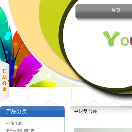
首页
产品分类
中封复合袋
opp彩印袋
复合三边封彩印袋