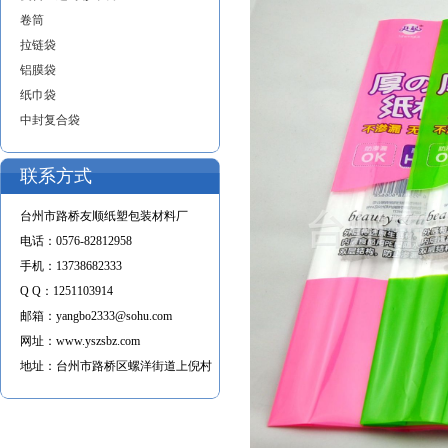
卷筒
拉链袋
铝膜袋
纸巾袋
中封复合袋
联系方式
台州市路桥友顺纸塑包装材料厂
电话：
0576-82812958
手机：
13738682333
Q Q：
1251103914
邮箱：
yangbo2333@sohu.com
网址：
www.yszsbz.com
地址：
台州市路桥区螺洋街道上倪村