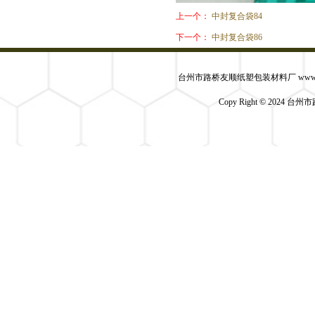
上一个：
中封复合袋84
下一个：
中封复合袋86
台州市路桥友顺纸塑包装材料厂 www.yszsbz
Copy Right © 2024 台